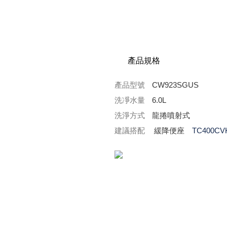
產品規格
產品型號
CW923SGUS
洗凈水量
6.0L
洗淨方式
龍捲噴射式
建議搭配
緩降便座
TC400CV