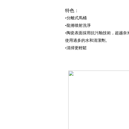
特色：
•分離式馬桶
•龍捲噴射洗淨
•陶瓷表面採用抗污釉技術，超越奈
使用過多的水和清潔劑。
•清掃更輕鬆